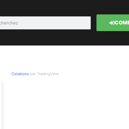
COMM
Cotations
par TradingView