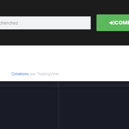
COMM
Cotations
par TradingView