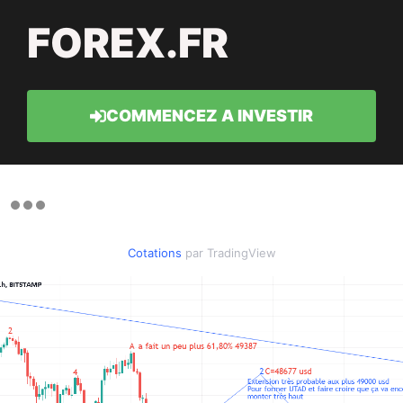
FOREX.FR
COMMENCEZ A INVESTIR
Cotations
par TradingView