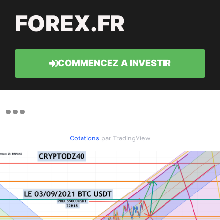
FOREX.FR
COMMENCEZ A INVESTIR
Cotations
par TradingView