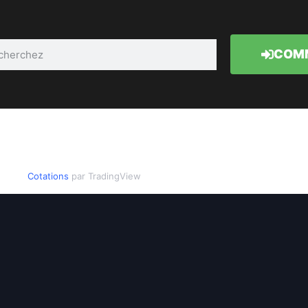
COMM
Cotations
par TradingView