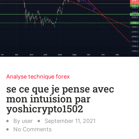
Analyse technique forex
se ce que je pense avec
mon intuision par
yoshicrypto1502
By
user
September 11, 2021
No Comments