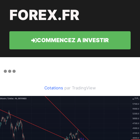
FOREX.FR
COMMENCEZ A INVESTIR
Cotations
par TradingView