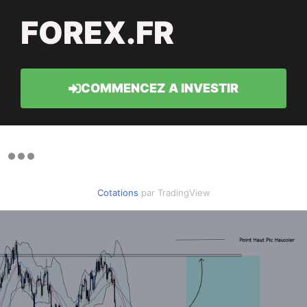
FOREX.FR
COMMENCEZ A INVESTIR
Cotations
par TradingView