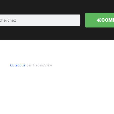
COMM
Cotations
par TradingView