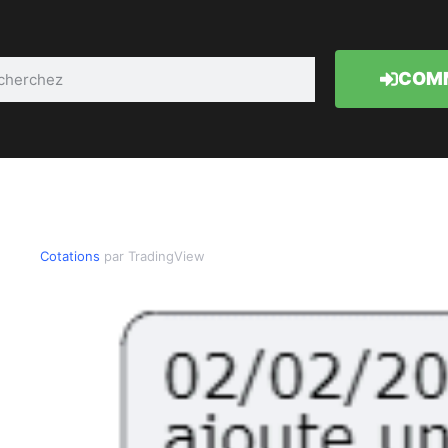
COMM
Cotations
par TradingView