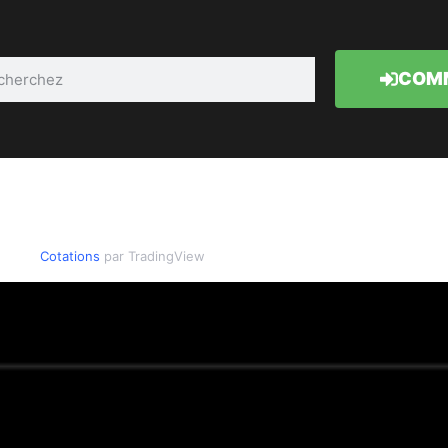
COMM
Cotations
par TradingView