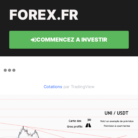
FOREX.FR
COMMENCEZ A INVESTIR
Cotations
par TradingView