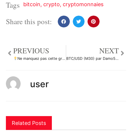
Tags
bitcoin
,
crypto
,
cryptomonnaies
Share this post:
PREVIOUS
NEXT
Ne manquez pas cette grande opportunité d’achat de XRPUSD par ForecastCity_Francais
BTC/USD (M30) par Damo5444
user
Related Posts