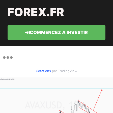
FOREX.FR
COMMENCEZ A INVESTIR
Cotations
par TradingView