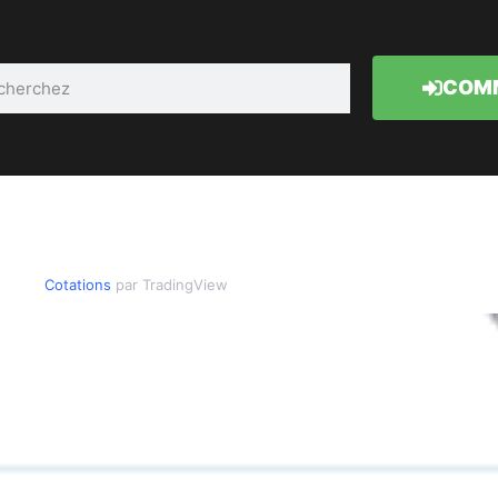
COMM
Cotations
par TradingView