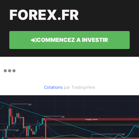
FOREX.FR
COMMENCEZ A INVESTIR
Cotations
par TradingView