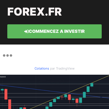
FOREX.FR
COMMENCEZ A INVESTIR
Cotations
par TradingView