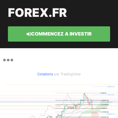
FOREX.FR
COMMENCEZ A INVESTIR
Cotations
par TradingView