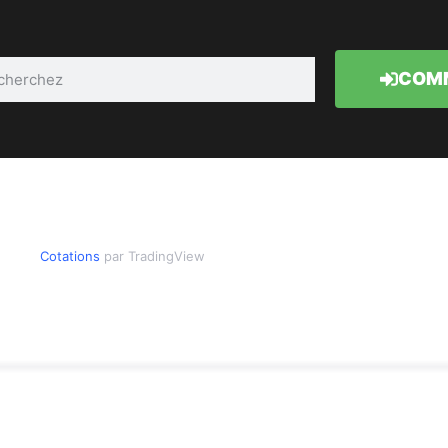
COMM
Cotations
par TradingView