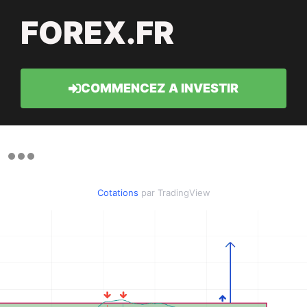
FOREX.FR
COMMENCEZ A INVESTIR
Cotations
par TradingView