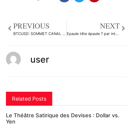
PREVIOUS
NEXT
BTCUSD: SOMMET CANAL RE-CASSÉ à la hausse en W – BON SIGNAL ! par Flying_to_Jupiter
Epaule tête épaule ? par intelligentDia71178
user
Related Posts
Le Théâtre Satirique des Devises : Dollar vs.
Yen