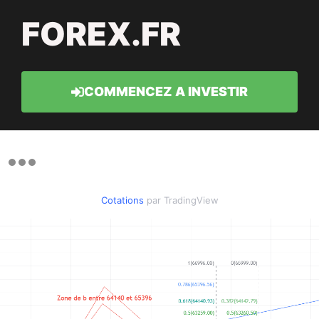
FOREX.FR
COMMENCEZ A INVESTIR
Cotations
par TradingView