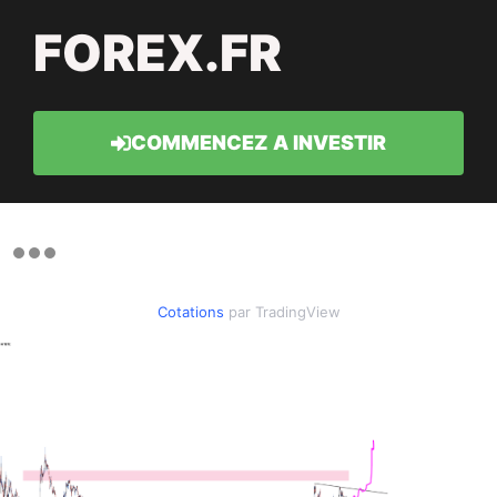
FOREX.FR
COMMENCEZ A INVESTIR
Cotations
par TradingView