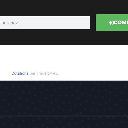
COMM
Cotations
par TradingView