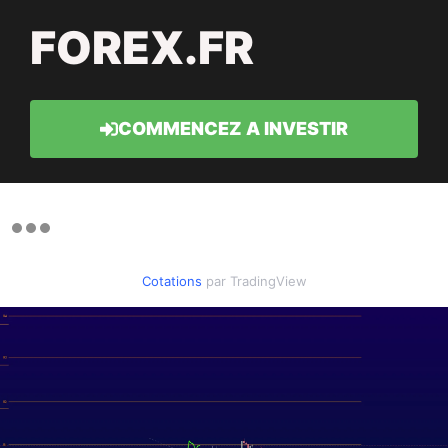
FOREX.FR
COMMENCEZ A INVESTIR
Cotations
par TradingView