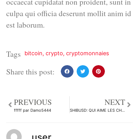
occaecat cupidatat non proident, sunt in
culpa qui officia deserunt mollit anim id
est laborum.
Tags
bitcoin
,
crypto
,
cryptomonnaies
Share this post:
PREVIOUS
NEXT
fffff par Damo5444
SHIBUSD: QUI AIME LES CHIOTS N’EST JAIMAIS DÉÇU ! par Flying_to_Jupiter
user