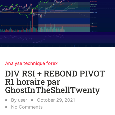
Analyse technique forex
DIV RSI + REBOND PIVOT
R1 horaire par
GhostInTheShellTwenty
By
user
October 29, 2021
No Comments