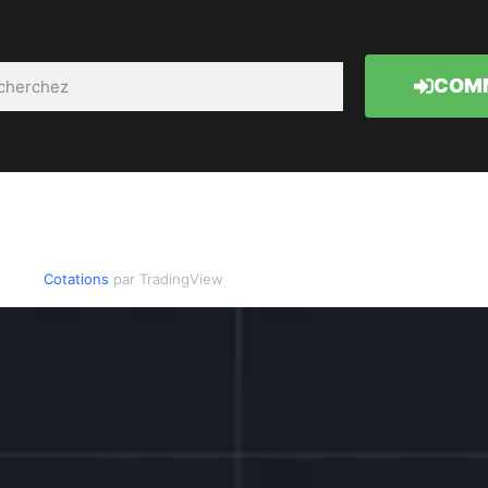
COMM
Cotations
par TradingView