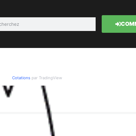
COMM
Cotations
par TradingView