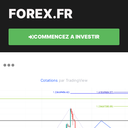
FOREX.FR
COMMENCEZ A INVESTIR
Cotations
par TradingView