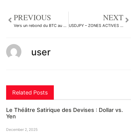
PREVIOUS
NEXT
Vers un rebond du BTC au niveau des 56 K par H0fm4nN
USDJPY – ZONES ACTIVES DAILY- 4H 1H INTRADAY, 1 Nov 21 par O2A_Capital_Trading
user
Related Posts
Le Théâtre Satirique des Devises : Dollar vs.
Yen
December 2, 2025