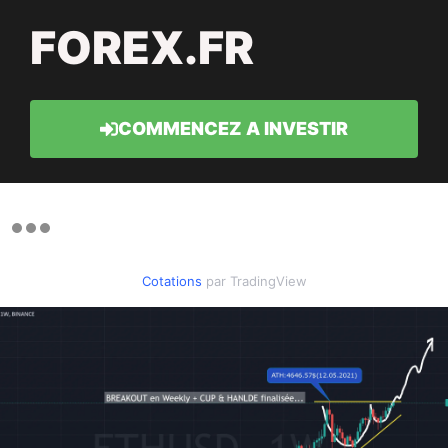
FOREX.FR
COMMENCEZ A INVESTIR
Cotations
par TradingView