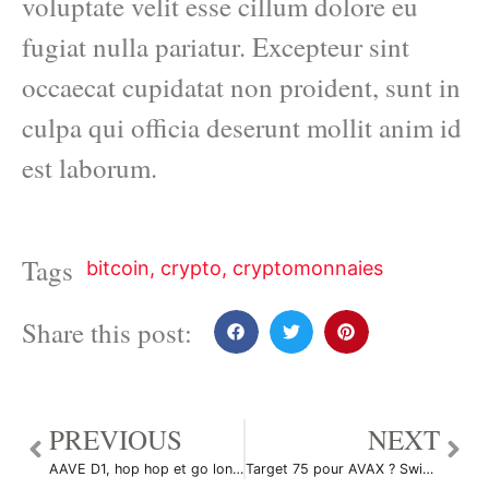
voluptate velit esse cillum dolore eu
fugiat nulla pariatur. Excepteur sint
occaecat cupidatat non proident, sunt in
culpa qui officia deserunt mollit anim id
est laborum.
Tags
bitcoin
,
crypto
,
cryptomonnaies
Share this post:
PREVIOUS
NEXT
AAVE D1, hop hop et go long ! par Hizaack
Target 75 pour AVAX ? Swing Trading par GhostInTheShellTwenty