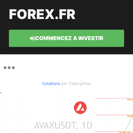
FOREX.FR
COMMENCEZ A INVESTIR
Cotations
par TradingView