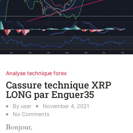
Analyse technique forex
Cassure technique XRP
LONG par Enguer35
By
user
November 4, 2021
No Comments
Bonjour,