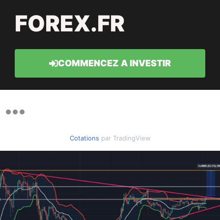
FOREX.FR
COMMENCEZ A INVESTIR
Cotations
par TradingView