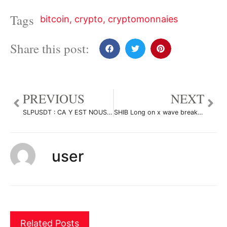
Tags
bitcoin
,
crypto
,
cryptomonnaies
Share this post:
PREVIOUS
NEXT
SLPUSDT : CA Y EST NOUS Y SOMMES > LA GROSSE BOUGIE EST ARRIVÉE! par Flying_to_Jupiter
SHIB Long on x wave breakout par frstlhkr7
user
Related Posts