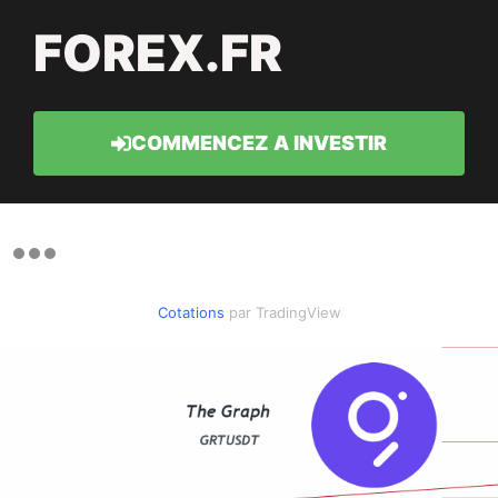
FOREX.FR
COMMENCEZ A INVESTIR
Cotations
par TradingView