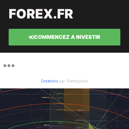
FOREX.FR
COMMENCEZ A INVESTIR
Cotations
par TradingView