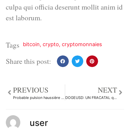
culpa qui officia deserunt mollit anim id
est laborum.
Tags
bitcoin
,
crypto
,
cryptomonnaies
Share this post:
PREVIOUS
NEXT
Probable pulsion haussière à venir sur LTC par GabrielAgnoscere
DOGEUSD: UN FRACATAL qui ANNONCE LE 1$ DE TARGET > X4 ? par Flying_to_Jupiter
user