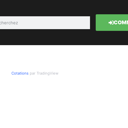
COMM
Cotations
par TradingView