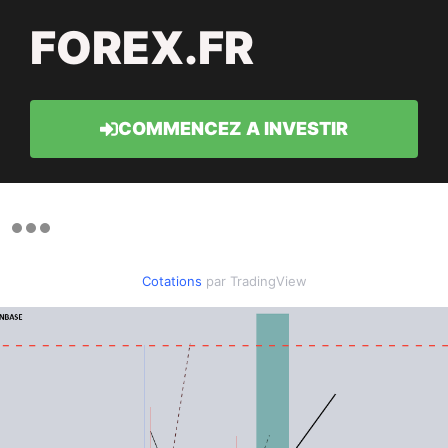
FOREX.FR
COMMENCEZ A INVESTIR
Cotations
par TradingView