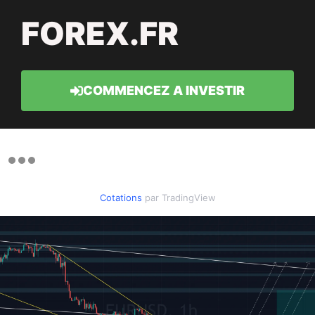
FOREX.FR
COMMENCEZ A INVESTIR
Cotations
par TradingView