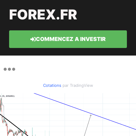
FOREX.FR
COMMENCEZ A INVESTIR
Cotations
par TradingView