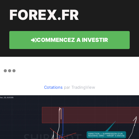
FOREX.FR
COMMENCEZ A INVESTIR
Cotations
par TradingView