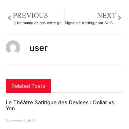
PREVIOUS
NEXT
Ne manquez pas cette grande opportunité d’achat de XLMUSD par ForecastCity_Francais
Signal de trading pour SHIBUSDT SHIBA INU (mise à jour) par pullbacksignal
user
Related Posts
Le Théâtre Satirique des Devises : Dollar vs.
Yen
December 2, 2025