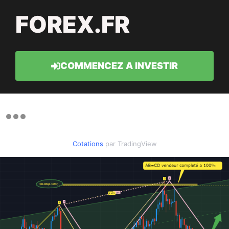
FOREX.FR
COMMENCEZ A INVESTIR
Cotations
par TradingView