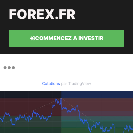
FOREX.FR
COMMENCEZ A INVESTIR
Cotations
par TradingView