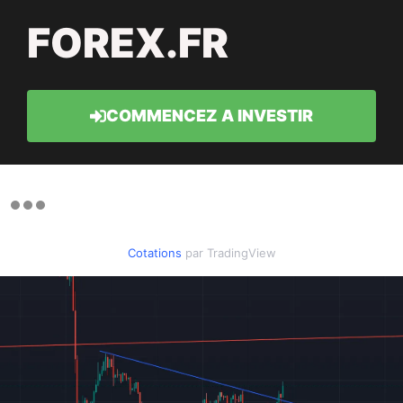
FOREX.FR
COMMENCEZ A INVESTIR
Cotations
par TradingView