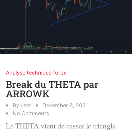
Analyse technique forex
Break du THETA par
ARROWK
By
user
December 8, 2021
No Comments
Le THETA vient de casser le triangle