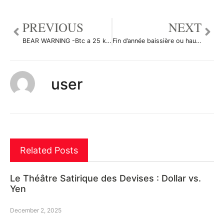
PREVIOUS
NEXT
BEAR WARNING -Btc a 25 k janvier 2022- Accrochez vos ceintures ! par Parisbynight
Fin d’année baissière ou haussière sur ETH /USDT ? par Eagleeman
user
Related Posts
Le Théâtre Satirique des Devises : Dollar vs.
Yen
December 2, 2025