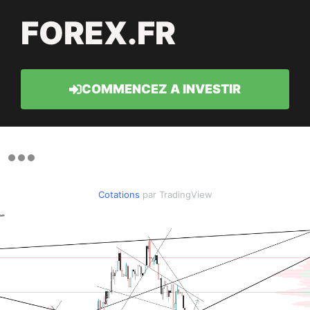
FOREX.FR
COMMENCEZ A INVESTIR
Cotations
par TradingView