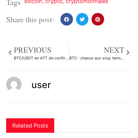
Tags
bitcoin
,
crypto
,
cryptomonnaies
Share this post:
PREVIOUS
NEXT
BTC/USDT en ATT de confirmation haussière. par YohannTrad-Crypto
BTC : chasse aux stop terminée. par Le-tradeur-de-fortune-and-co
user
Related Posts