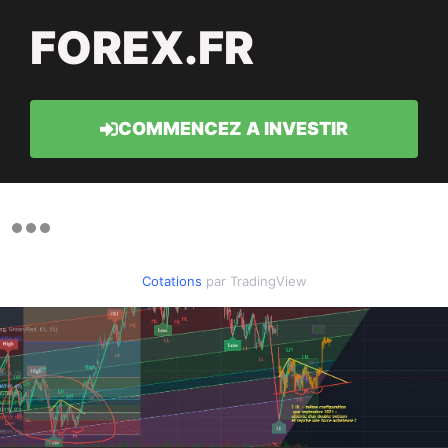
FOREX.FR
COMMENCEZ A INVESTIR
Cotations
par TradingView