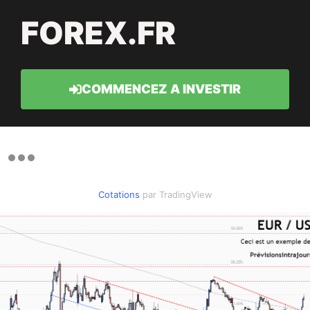
FOREX.FR
COMMENCEZ A INVESTIR
Cotations
par TradingView