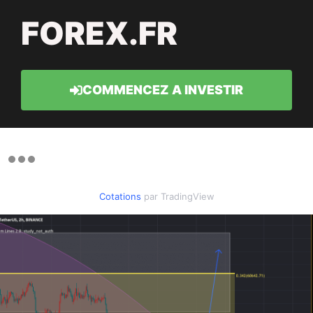
FOREX.FR
COMMENCEZ A INVESTIR
Cotations
par TradingView