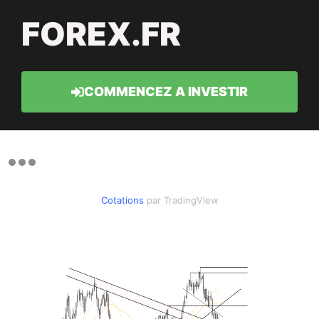
FOREX.FR
COMMENCEZ A INVESTIR
Cotations
par TradingView