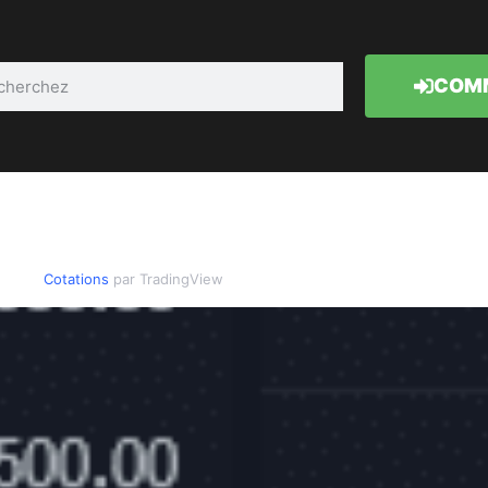
COMM
Cotations
par TradingView