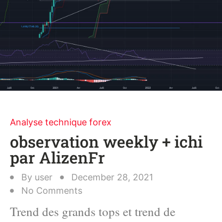
Analyse technique forex
observation weekly + ichi
par AlizenFr
By
user
December 28, 2021
No Comments
Trend des grands tops et trend de