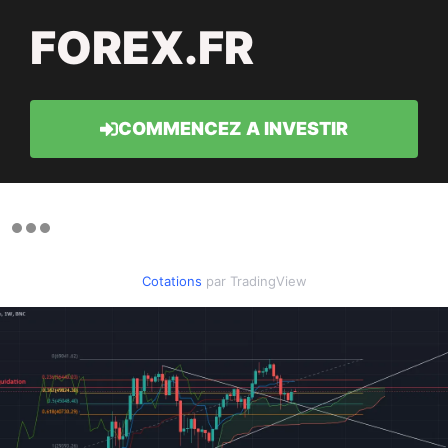
FOREX.FR
COMMENCEZ A INVESTIR
Cotations
par TradingView