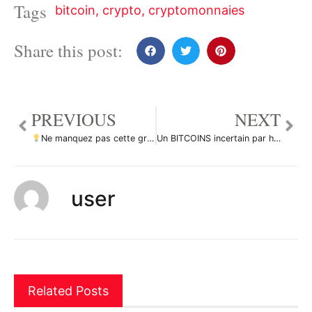
Tags
bitcoin
,
crypto
,
cryptomonnaies
Share this post:
PREVIOUS
NEXT
Ne manquez pas cette grande opportunité d’achat de NEOUSD par ForecastCity_Francais
Un BITCOINS incertain par hocine_gbr
user
Related Posts