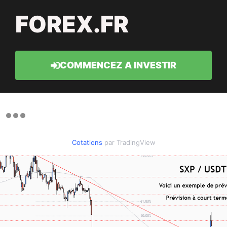
FOREX.FR
COMMENCEZ A INVESTIR
Cotations
par TradingView