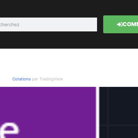
COMM
Cotations
par TradingView