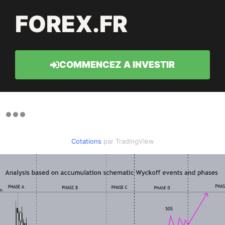
FOREX.FR
COMMENCEZ A INVESTIR
Cotations
par TradingView