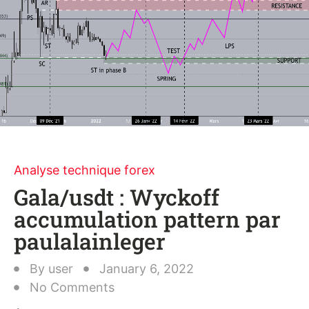
Analyse technique forex
Gala/usdt : Wyckoff
accumulation pattern par
paulalainleger
By
user
January 6, 2022
No Comments