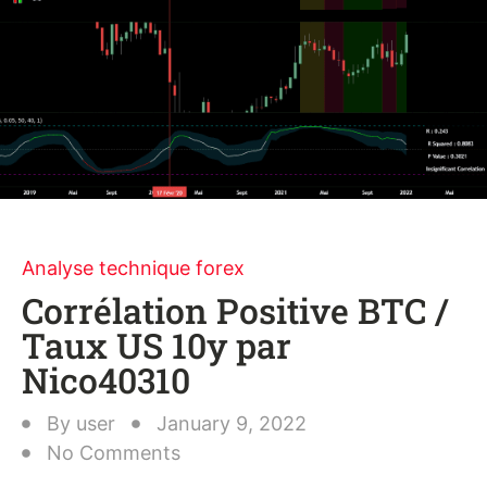
Analyse technique forex
Corrélation Positive BTC /
Taux US 10y par
Nico40310
By
user
January 9, 2022
No Comments