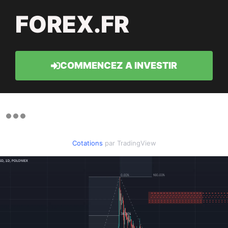
FOREX.FR
COMMENCEZ A INVESTIR
Cotations
par TradingView